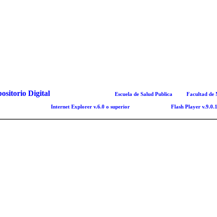
Este sitio forma parte de la
Escuela de Salud Publica
de la
Facultad de 
El sitio esta optimizado para trabajar a una resolución de pantalla de 1024 x 768
ilizando el navegador
Internet Explorer v.6.0 o superior
, en conjunto con
Flash Player v.9.0.