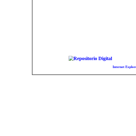
Este sitio forma
El sitio esta optimizado para t
utilizando el navegador
Internet Explore