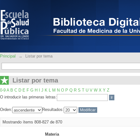
Listar por tema
Principal
→
Listar por tema
Listar por tema
0-9
A
B
C
D
E
F
G
H
I
J
K
L
M
N
O
P
Q
R
S
T
U
V
W
X
Y
Z
O introducir las primeras letras:
Orden:
Resultados:
Mostrando ítems 808-827 de 870
Materia