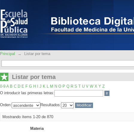
Listar por tema
Principal
→
Listar por tema
Listar por tema
0-9
A
B
C
D
E
F
G
H
I
J
K
L
M
N
O
P
Q
R
S
T
U
V
W
X
Y
Z
O introducir las primeras letras:
Orden:
Resultados:
Mostrando ítems 1-20 de 870
Materia