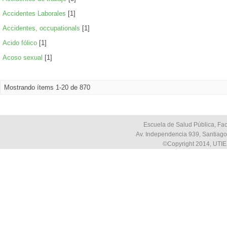
Accidentes Laborales
[1]
Accidentes, occupationals
[1]
Acido fólico
[1]
Acoso sexual
[1]
Mostrando ítems 1-20 de 870
Escuela de Salud Pública, Fac
Av. Independencia 939, Santiago,
©Copyright 2014, UTIE