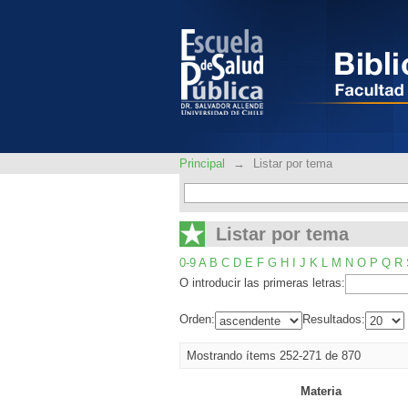
Listar por tema
Principal
→
Listar por tema
Listar por tema
0-9
A
B
C
D
E
F
G
H
I
J
K
L
M
N
O
P
Q
R
O introducir las primeras letras:
Orden:
Resultados:
Mostrando ítems 252-271 de 870
Materia