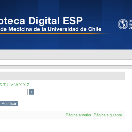
S
T
U
V
W
X
Y
Z
Página anterior
Página siguiente