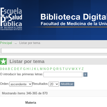
Listar por tema
Principal
→
Listar por tema
Listar por tema
0-9
A
B
C
D
E
F
G
H
I
J
K
L
M
N
O
P
Q
R
S
T
U
V
W
X
Y
Z
O introducir las primeras letras:
Orden:
Resultados:
Mostrando ítems 346-365 de 870
Materia