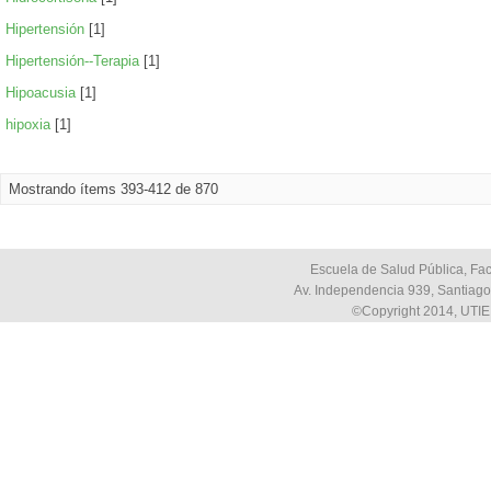
Hipertensión
[1]
Hipertensión--Terapia
[1]
Hipoacusia
[1]
hipoxia
[1]
Mostrando ítems 393-412 de 870
Escuela de Salud Pública, Fac
Av. Independencia 939, Santiago,
©Copyright 2014, UTIE