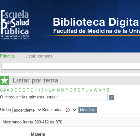
Listar por tema
Principal
→
Listar por tema
Listar por tema
0-9
A
B
C
D
E
F
G
H
I
J
K
L
M
N
O
P
Q
R
S
T
U
V
W
X
Y
Z
O introducir las primeras letras:
Orden:
Resultados:
Mostrando ítems 393-412 de 870
Materia