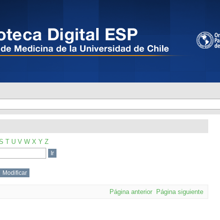
S
T
U
V
W
X
Y
Z
Página anterior
Página siguiente