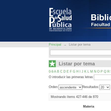
Listar por tema
Principal
→
Listar por tema
Listar por tema
0-9
A
B
C
D
E
F
G
H
I
J
K
L
M
N
O
P
Q
R
O introducir las primeras letras:
Orden:
Resultados:
Mostrando ítems 427-446 de 870
Materia