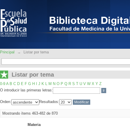
Listar por tema
Principal
→
Listar por tema
Listar por tema
0-9
A
B
C
D
E
F
G
H
I
J
K
L
M
N
O
P
Q
R
S
T
U
V
W
X
Y
Z
O introducir las primeras letras:
Orden:
Resultados:
Mostrando ítems 463-482 de 870
Materia