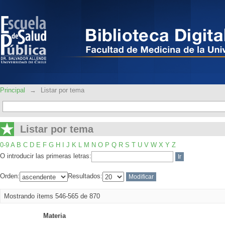
Listar por tema
Principal
→
Listar por tema
Listar por tema
0-9
A
B
C
D
E
F
G
H
I
J
K
L
M
N
O
P
Q
R
S
T
U
V
W
X
Y
Z
O introducir las primeras letras:
Orden:
Resultados:
Mostrando ítems 546-565 de 870
Materia