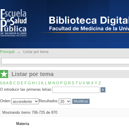
Listar por tema
Principal
→
Listar por tema
Listar por tema
0-9
A
B
C
D
E
F
G
H
I
J
K
L
M
N
O
P
Q
R
S
T
U
V
W
X
Y
Z
O introducir las primeras letras:
Orden:
Resultados:
Mostrando ítems 706-725 de 870
Materia