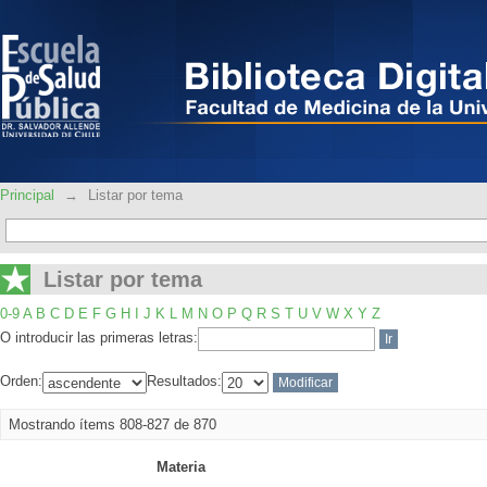
Listar por tema
Principal
→
Listar por tema
Listar por tema
0-9
A
B
C
D
E
F
G
H
I
J
K
L
M
N
O
P
Q
R
S
T
U
V
W
X
Y
Z
O introducir las primeras letras:
Orden:
Resultados:
Mostrando ítems 808-827 de 870
Materia