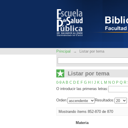
Listar por tema
Principal
→
Listar por tema
Listar por tema
0-9
A
B
C
D
E
F
G
H
I
J
K
L
M
N
O
P
Q
R
O introducir las primeras letras:
Orden:
Resultados:
Mostrando ítems 852-870 de 870
Materia