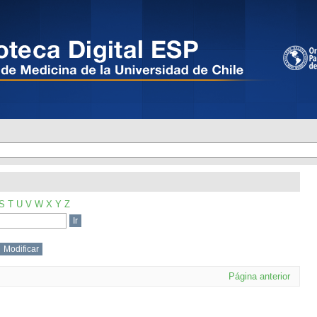
S
T
U
V
W
X
Y
Z
Página anterior