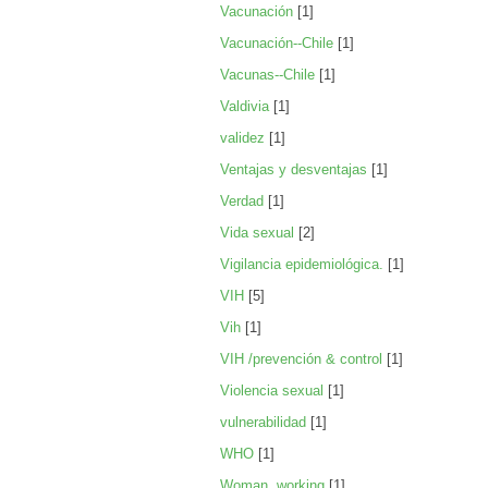
Vacunación
[1]
Vacunación--Chile
[1]
Vacunas--Chile
[1]
Valdivia
[1]
validez
[1]
Ventajas y desventajas
[1]
Verdad
[1]
Vida sexual
[2]
Vigilancia epidemiológica.
[1]
VIH
[5]
Vih
[1]
VIH /prevención & control
[1]
Violencia sexual
[1]
vulnerabilidad
[1]
WHO
[1]
Woman, working
[1]