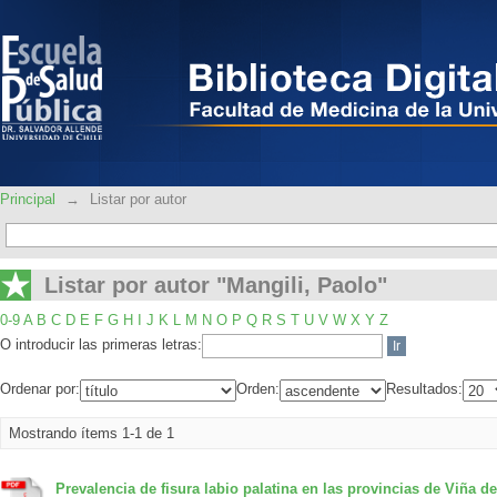
Listar por autor "Mangili, Paolo"
Principal
→
Listar por autor
Listar por autor "Mangili, Paolo"
0-9
A
B
C
D
E
F
G
H
I
J
K
L
M
N
O
P
Q
R
S
T
U
V
W
X
Y
Z
O introducir las primeras letras:
Ordenar por:
Orden:
Resultados:
Mostrando ítems 1-1 de 1
Prevalencia de fisura labio palatina en las provincias de Viña de