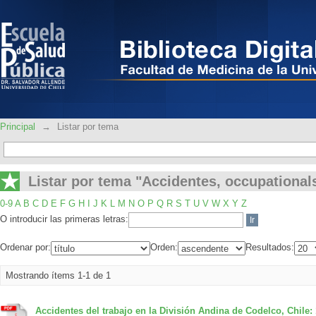
Listar por tema "Accidentes, occupatio
Principal
→
Listar por tema
Listar por tema "Accidentes, occupational
0-9
A
B
C
D
E
F
G
H
I
J
K
L
M
N
O
P
Q
R
S
T
U
V
W
X
Y
Z
O introducir las primeras letras:
Ordenar por:
Orden:
Resultados:
Mostrando ítems 1-1 de 1
Accidentes del trabajo en la División Andina de Codelco, Chile: