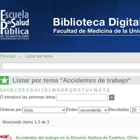
Listar por tema "Accidentes de trabajo
Principal
→
Listar por tema
Listar por tema "Accidentes de trabajo"
0-9
A
B
C
D
E
F
G
H
I
J
K
L
M
N
O
P
Q
R
S
T
U
V
W
X
Y
Z
O introducir las primeras letras:
Ordenar por:
Orden:
Resultados:
Mostrando ítems 1-3 de 3
Accidentes del trabajo en la División Andina de Codelco, Chile: