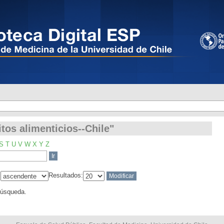
tos alimenticios--Chile"
tos alimenticios--Chile"
S
T
U
V
W
X
Y
Z
:
Resultados:
búsqueda.