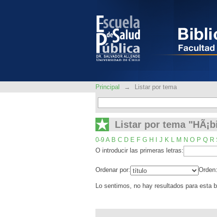
Listar por tema "HÃ¡bi
Principal
→
Listar por tema
Listar por tema "HÃ¡bi
0-9
A
B
C
D
E
F
G
H
I
J
K
L
M
N
O
P
Q
R
O introducir las primeras letras:
Ordenar por:
Orden
Lo sentimos, no hay resultados para esta 