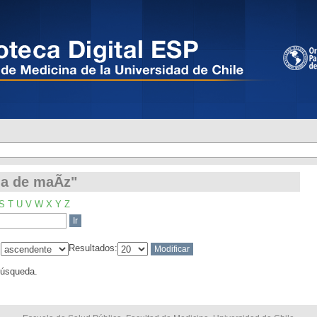
na de maÃ­z"
na de maÃ­z"
S
T
U
V
W
X
Y
Z
:
Resultados:
búsqueda.