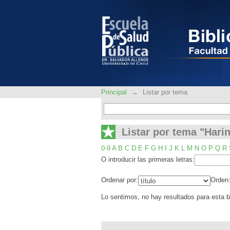
Listar por tema "Hari
Principal
→
Listar por tema
Listar por tema "Hari
0-9
A
B
C
D
E
F
G
H
I
J
K
L
M
N
O
P
Q
R
O introducir las primeras letras:
Ordenar por:
Orden
Lo sentimos, no hay resultados para esta 