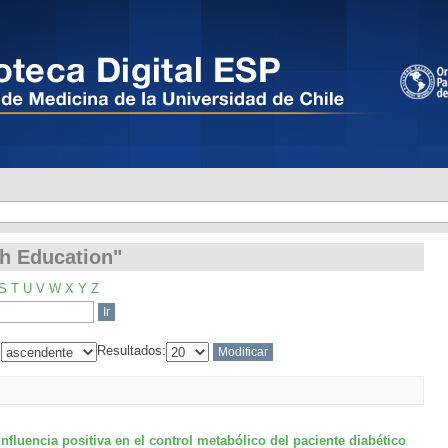
th Education"
th Education"
S
T
U
V
W
X
Y
Z
:
Resultados:
nfluencia positiva en el control metabólico del paciente diabético