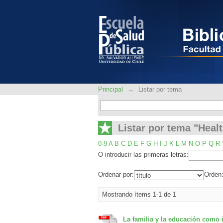
Listar por tema "Heal
Principal
→
Listar por tema
Listar por tema "Heal
0-9
A
B
C
D
E
F
G
H
I
J
K
L
M
N
O
P
Q
R
O introducir las primeras letras:
Ordenar por:
Orden
Mostrando ítems 1-1 de 1
La familia y la educación como i