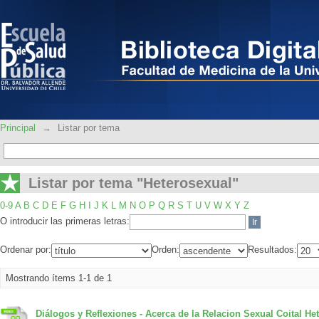
Listar por tema "Heterosexual"
Principal
→
Listar por tema
Listar por tema "Heterosexual"
0-9
A
B
C
D
E
F
G
H
I
J
K
L
M
N
O
P
Q
R
S
T
U
V
W
X
Y
Z
O introducir las primeras letras:
Ordenar por:
Orden:
Resultados:
Mostrando ítems 1-1 de 1
Diálogos y Reflexiones - Acerca de la Relacion Sexual Coital He