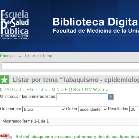
Listar por tema "Tabaquismo - epidemi
Principal
→
Listar por tema
Listar por tema "Tabaquismo - epidemiolo
0-9
A
B
C
D
E
F
G
H
I
J
K
L
M
N
O
P
Q
R
S
T
U
V
W
X
Y
Z
O introducir las primeras letras:
Ordenar por:
Orden:
Resultados:
Mostrando ítems 1-1 de 1
Rol del tabaquismo en cancer pulmonar y dos de sus tipos hist