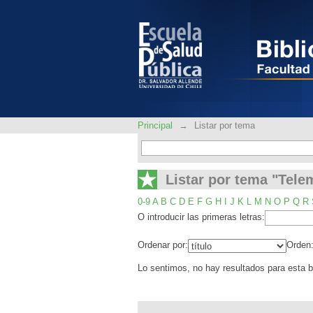
Listar por tema "Tele
Principal
→
Listar por tema
Listar por tema "Tele
0-9
A
B
C
D
E
F
G
H
I
J
K
L
M
N
O
P
Q
R
O introducir las primeras letras:
Ordenar por:
Orden
Lo sentimos, no hay resultados para esta 