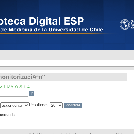
monitorizaciÃ³n"
monitorizaciÃ³n"
S
T
U
V
W
X
Y
Z
:
Resultados:
búsqueda.