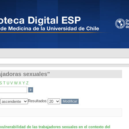
ajadoras sexuales"
ajadoras sexuales"
S
T
U
V
W
X
Y
Z
:
Resultados:
vulnerabilidad de las trabajadores sexuales en el contexto del