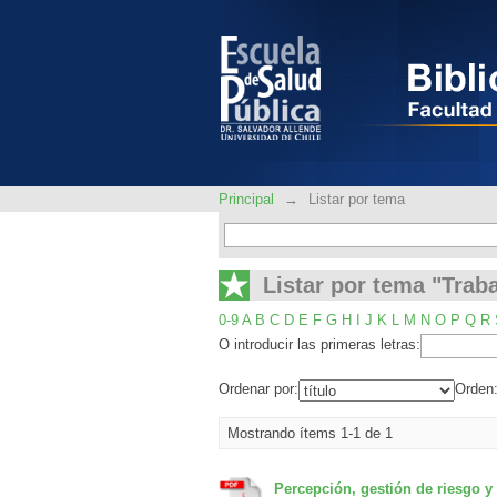
Listar por tema "Trab
Principal
→
Listar por tema
Listar por tema "Trab
0-9
A
B
C
D
E
F
G
H
I
J
K
L
M
N
O
P
Q
R
O introducir las primeras letras:
Ordenar por:
Orden
Mostrando ítems 1-1 de 1
Percepción, gestión de riesgo y 