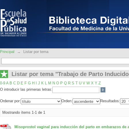
Listar por tema "Trabajo de Parto Indu
Principal
→
Listar por tema
Listar por tema "Trabajo de Parto Inducido
0-9
A
B
C
D
E
F
G
H
I
J
K
L
M
N
O
P
Q
R
S
T
U
V
W
X
Y
Z
O introducir las primeras letras:
Ordenar por:
Orden:
Resultados:
Mostrando ítems 1-1 de 1
Misoprostol vaginal para inducción del parto en embarazos de a