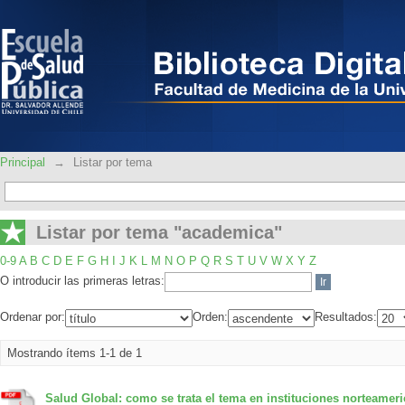
Listar por tema "academica"
Principal
→
Listar por tema
Listar por tema "academica"
0-9
A
B
C
D
E
F
G
H
I
J
K
L
M
N
O
P
Q
R
S
T
U
V
W
X
Y
Z
O introducir las primeras letras:
Ordenar por:
Orden:
Resultados:
Mostrando ítems 1-1 de 1
Salud Global: como se trata el tema en instituciones norteamer