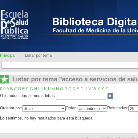
Listar por tema "acceso a servicios de 
Principal
→
Listar por tema
Listar por tema "acceso a servicios de sal
0-9
A
B
C
D
E
F
G
H
I
J
K
L
M
N
O
P
Q
R
S
T
U
V
W
X
Y
Z
O introducir las primeras letras:
Ordenar por:
Orden:
Resultados:
Lo sentimos, no hay resultados para esta búsqueda.