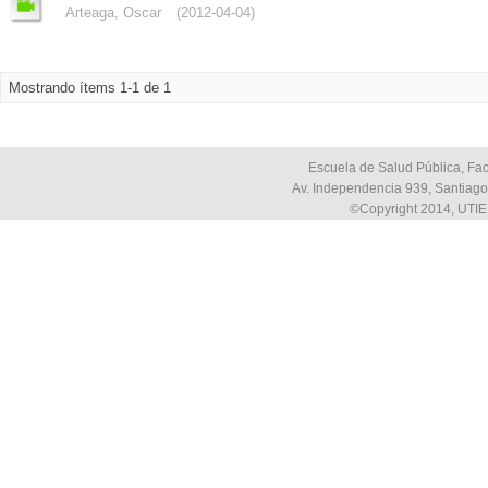
Arteaga, Oscar
(
2012-04-04
)
Mostrando ítems 1-1 de 1
Escuela de Salud Pública, Fac
Av. Independencia 939, Santiago,
©Copyright 2014, UTIE