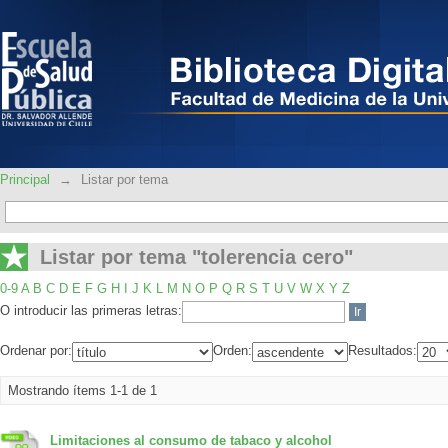
Listar por tema "tolerencia cero"
Principal
→
Listar por tema
Listar por tema "tolerencia cero"
0-9
A
B
C
D
E
F
G
H
I
J
K
L
M
N
O
P
Q
R
S
T
U
V
W
X
Y
Z
O introducir las primeras letras:
Ordenar por:
Orden:
Resultados:
Mostrando ítems 1-1 de 1
Limitaciones al consumo de tabaco y alcohol