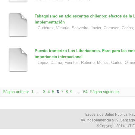
Tabaquismo en adolescentes chilenos: efectos de la 
implementación
Gutiérrez, Victoria
;
Saavedra, Javier
;
Carrasco, Carlos
Puesto fronterizo Los Libertadores. Faro para las em
importancia internacional
Lopez, Darma
;
Fuentes, Roberto
;
Muñoz, Carlos
;
Olmed
Página anterior
1
. . .
3
4
5
6
7
8
9
. . .
64
Página siguiente
Escuela de Salud Pública, Fac
Av. Independencia 939, Santiago,
©Copyright 2014, UTIE