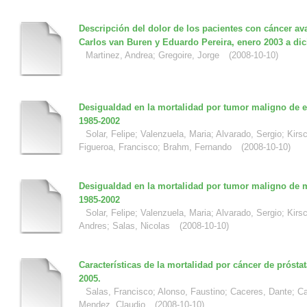
Descripción del dolor de los pacientes con cáncer av
Carlos van Buren y Eduardo Pereira, enero 2003 a di
Martinez, Andrea
;
Gregoire, Jorge
(
2008-10-10
)
Desigualdad en la mortalidad por tumor maligno de
1985-2002
Solar, Felipe
;
Valenzuela, Maria
;
Alvarado, Sergio
;
Kirs
Figueroa, Francisco
;
Brahm, Fernando
(
2008-10-10
)
Desigualdad en la mortalidad por tumor maligno de 
1985-2002
Solar, Felipe
;
Valenzuela, Maria
;
Alvarado, Sergio
;
Kirs
Andres
;
Salas, Nicolas
(
2008-10-10
)
Características de la mortalidad por cáncer de próstat
2005.
Salas, Francisco
;
Alonso, Faustino
;
Caceres, Dante
;
Ca
Mendez, Claudio
(
2008-10-10
)