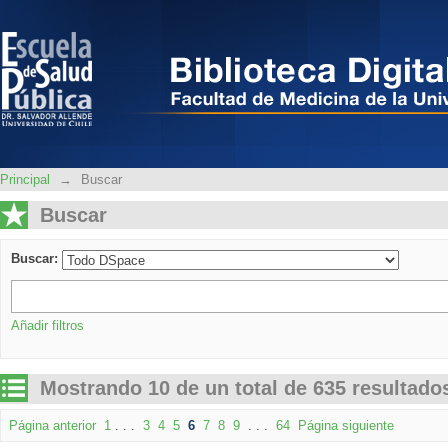
Buscar
Principal
→
Buscar
Buscar
Buscar:
Añadir filtros
Mostrando 10 de un total de 635 resultado
Página anterior
1
. . .
3
4
5
6
7
8
9
. . .
64
Página siguiente