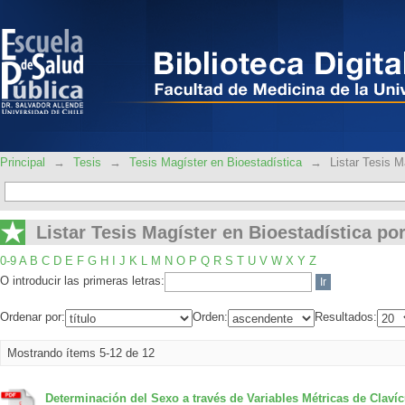
Listar Tesis Magíster en Bioestadística 
Principal
→
Tesis
→
Tesis Magíster en Bioestadística
→
Listar Tesis M
Listar Tesis Magíster en Bioestadística por
0-9
A
B
C
D
E
F
G
H
I
J
K
L
M
N
O
P
Q
R
S
T
U
V
W
X
Y
Z
O introducir las primeras letras:
Ordenar por:
Orden:
Resultados:
Mostrando ítems 5-12 de 12
Determinación del Sexo a través de Variables Métricas de Clav