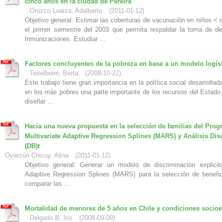
cinco años en la ciudad de Pereira
Orozco Loaiza, Adalberto
(
2011-01-12
)
Objetivo general: Estimar las coberturas de vacunación en niños < 
el primer semestre del 2003 que permita respaldar la toma de d
Inmunizaciones. Estudiar ...
Factores concluyentes de la pobreza en base a un modelo logís
Teitelboim, Berta
(
2008-10-22
)
Este trabajo tiene gran importancia en la política social desarrollad
en los más pobres una parte importante de los recursos del Estado
diseñar ...
Hacia una nueva propuesta en la selección de familias del Prog
Multivariate Adaptive Regression Splines (MARS) y Análisis Dis
(DB)t
Oyarzún Chicuy, Alina
(
2011-01-12
)
Objetivo general: Generar un modelo de discriminación explicit
Adaptive Regression Splines (MARS) para la selección de benefici
comparar las ...
Mortalidad de menores de 5 años en Chile y condiciones soci
Delgado B, Iris
(
2008-09-09
)