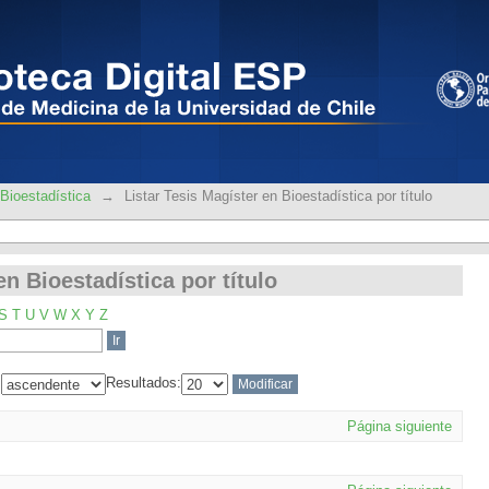
en Bioestadística por título
Bioestadística
→
Listar Tesis Magíster en Bioestadística por título
en Bioestadística por título
S
T
U
V
W
X
Y
Z
:
Resultados:
Página siguiente