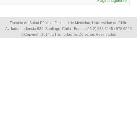
Página siguiente
Escuela de Salud Pública, Facultad de Medicina, Universidad de Chile
Av. Independencia 939, Santiago, Chile - Fonos: (56-2) 978 6145 / 978 6525
©Copyright 2014, UTIE, Todos los Derechos Reservados