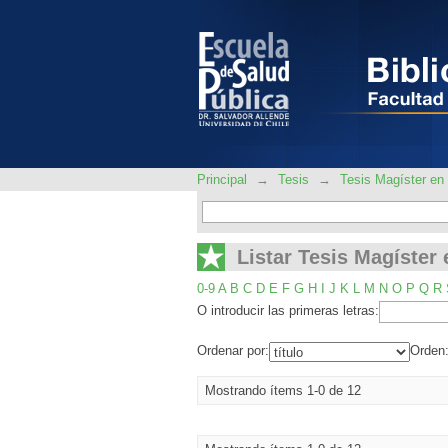
Listar Tesis Magíster 
Principal
→
Tesis
→
Tesis Magíster en 
Listar Tesis Magíster 
0-9
A
B
C
D
E
F
G
H
I
J
K
L
M
N
O
P
Q
R
O introducir las primeras letras:
Ordenar por:
Orden
Mostrando ítems 1-0 de 12