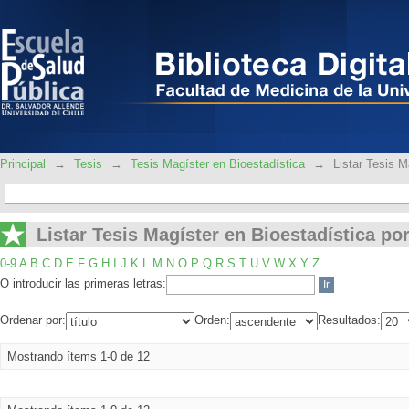
Listar Tesis Magíster en Bioestadística 
Principal
→
Tesis
→
Tesis Magíster en Bioestadística
→
Listar Tesis M
Listar Tesis Magíster en Bioestadística por
0-9
A
B
C
D
E
F
G
H
I
J
K
L
M
N
O
P
Q
R
S
T
U
V
W
X
Y
Z
O introducir las primeras letras:
Ordenar por:
Orden:
Resultados:
Mostrando ítems 1-0 de 12