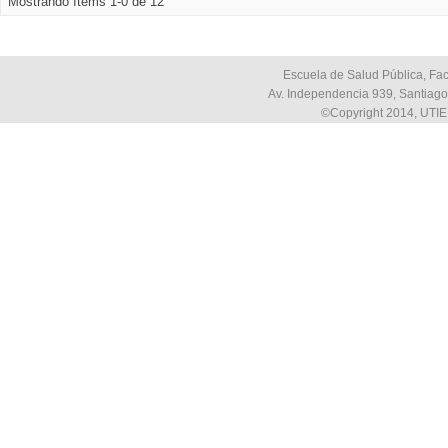
Mostrando ítems 1-0 de 12
Escuela de Salud Pública, Fac
Av. Independencia 939, Santiago,
©Copyright 2014, UTIE