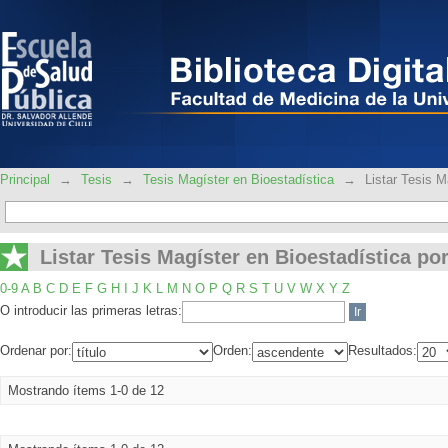
Listar Tesis Magíster en Bioestadística 
Principal
→
Tesis
→
Tesis Magíster en Bioestadística
→
Listar Tesis M
Listar Tesis Magíster en Bioestadística por
0-9
A
B
C
D
E
F
G
H
I
J
K
L
M
N
O
P
Q
R
S
T
U
V
W
X
Y
Z
O introducir las primeras letras:
Ordenar por:
Orden:
Resultados:
Mostrando ítems 1-0 de 12