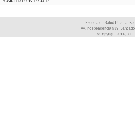
Mostrando ítems 1-0 de 12
Escuela de Salud Pública, Fac
Av. Independencia 939, Santiago,
©Copyright 2014, UTIE