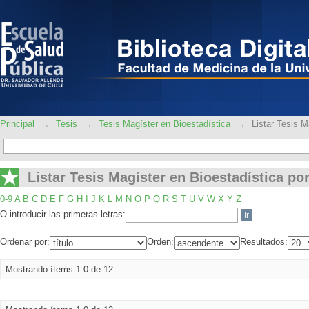
Listar Tesis Magíster en Bioestadística 
Principal
→
Tesis
→
Tesis Magíster en Bioestadística
→
Listar Tesis M
Listar Tesis Magíster en Bioestadística por
0-9
A
B
C
D
E
F
G
H
I
J
K
L
M
N
O
P
Q
R
S
T
U
V
W
X
Y
Z
O introducir las primeras letras:
Ordenar por:
Orden:
Resultados:
Mostrando ítems 1-0 de 12