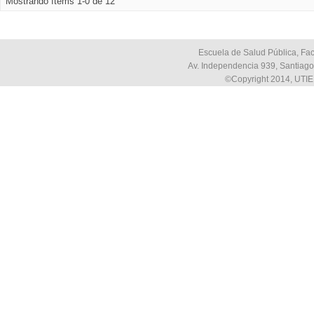
Mostrando ítems 1-0 de 12
Escuela de Salud Pública, Fac
Av. Independencia 939, Santiago,
©Copyright 2014, UTIE