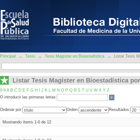
Listar Tesis Magíster en Bioestadística 
Principal
→
Tesis
→
Tesis Magíster en Bioestadística
→
Listar Tesis M
Listar Tesis Magíster en Bioestadística por
0-9
A
B
C
D
E
F
G
H
I
J
K
L
M
N
O
P
Q
R
S
T
U
V
W
X
Y
Z
O introducir las primeras letras:
Ordenar por:
Orden:
Resultados:
Mostrando ítems 1-0 de 12