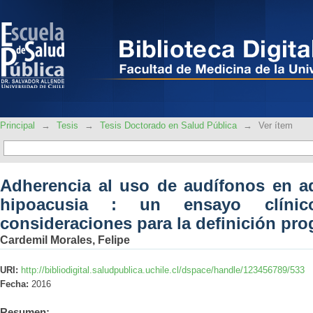
Adherencia al uso de audífonos en a
clínico aleatorizado y consideraciones 
Principal
→
Tesis
→
Tesis Doctorado en Salud Pública
→
Ver ítem
Adherencia al uso de audífonos en a
hipoacusia : un ensayo clínic
consideraciones para la definición pro
Cardemil Morales, Felipe
URI:
http://bibliodigital.saludpublica.uchile.cl/dspace/handle/123456789/533
Fecha:
2016
Resumen: