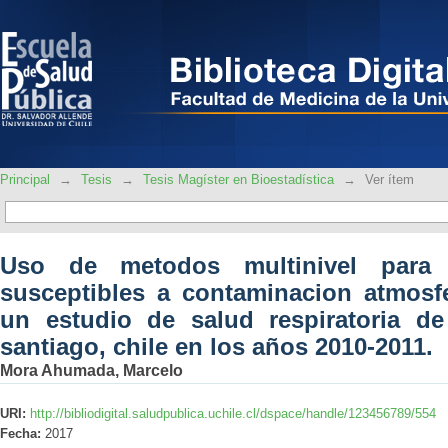
Uso de metodos multinivel para ident
atmosferica: aplicación en un estudio
santiago, chile en los años 2010-2011.
Principal
→
Tesis
→
Tesis Magíster en Bioestadística
→
Ver ítem
Uso de metodos multinivel para i
susceptibles a contaminacion atmosfe
un estudio de salud respiratoria d
santiago, chile en los años 2010-2011.
Mora Ahumada, Marcelo
URI:
http://bibliodigital.saludpublica.uchile.cl/dspace/handle/123456789/554
Fecha:
2017