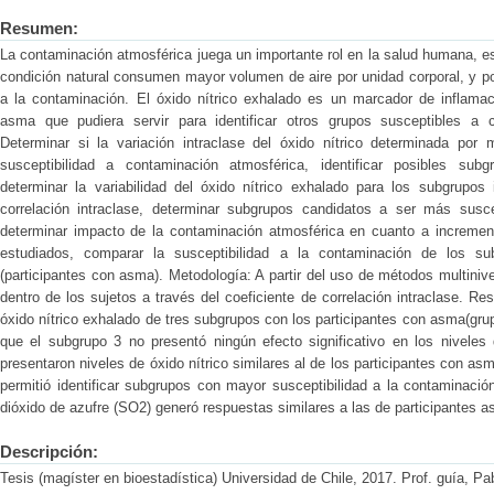
Resumen:
La contaminación atmosférica juega un importante rol en la salud humana, e
condición natural consumen mayor volumen de aire por unidad corporal, y po
a la contaminación. El óxido nítrico exhalado es un marcador de inflama
asma que pudiera servir para identificar otros grupos susceptibles a c
Determinar si la variación intraclase del óxido nítrico determinada por 
susceptibilidad a contaminación atmosférica, identificar posibles sub
determinar la variabilidad del óxido nítrico exhalado para los subgrupos 
correlación intraclase, determinar subgrupos candidatos a ser más susce
determinar impacto de la contaminación atmosférica en cuanto a increment
estudiados, comparar la susceptibilidad a la contaminación de los s
(participantes con asma). Metodología: A partir del uso de métodos multinive
dentro de los sujetos a través del coeficiente de correlación intraclase. R
óxido nítrico exhalado de tres subgrupos con los participantes con asma(gru
que el subgrupo 3 no presentó ningún efecto significativo en los niveles 
presentaron niveles de óxido nítrico similares al de los participantes con a
permitió identificar subgrupos con mayor susceptibilidad a la contaminació
dióxido de azufre (SO2) generó respuestas similares a las de participantes a
Descripción:
Tesis (magíster en bioestadística) Universidad de Chile, 2017. Prof. guía, Pab