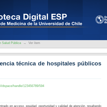
encia técnica de hospitales públicos de
n Salud Pública
→
Ver ítem
iencia técnica de hospitales públicos
le.cl/dspace/handle/123456789/594
trado en acceso, equidad, oportunidad y calidad de atención, resaltando