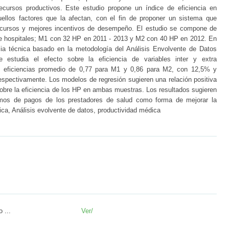
ecursos productivos. Este estudio propone un índice de eficiencia en
quellos factores que la afectan, con el fin de proponer un sistema que
recursos y mejores incentivos de desempeño. El estudio se compone de
e hospitales; M1 con 32 HP en 2011 - 2013 y M2 con 40 HP en 2012. En
ncia técnica basado en la metodología del Análisis Envolvente de Datos
estudia el efecto sobre la eficiencia de variables inter y extra
ron eficiencias promedio de 0,77 para M1 y 0,86 para M2, con 12,5% y
respectivamente. Los modelos de regresión sugieren una relación positiva
 sobre la eficiencia de los HP en ambas muestras. Los resultados sugieren
smos de pagos de los prestadores de salud como forma de mejorar la
nica, Análisis evolvente de datos, productividad médica
 ...
Ver/