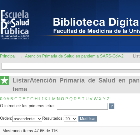
ListarAtención Primaria de Salud en 
Principal
→
Atención Primaria de Salud en pandemia SARS-CoV-2
→
Lis
ListarAtención Primaria de Salud en p
tema
0-9
A
B
C
D
E
F
G
H
I
J
K
L
M
N
O
P
Q
R
S
T
U
V
W
X
Y
Z
O introducir las primeras letras:
Orden:
Resultados:
Mostrando ítems 47-66 de 116