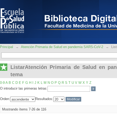
ListarAtención Primaria de Salud en 
Principal
→
Atención Primaria de Salud en pandemia SARS-CoV-2
→
Lis
ListarAtención Primaria de Salud en p
tema
0-9
A
B
C
D
E
F
G
H
I
J
K
L
M
N
O
P
Q
R
S
T
U
V
W
X
Y
Z
O introducir las primeras letras:
Orden:
Resultados:
Mostrando ítems 7-26 de 116