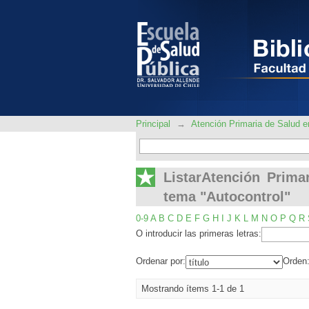
ListarAtención P
"Autocontrol"
Principal
→
Atención Primaria de Salud
ListarAtención Prim
tema "Autocontrol"
0-9
A
B
C
D
E
F
G
H
I
J
K
L
M
N
O
P
Q
R
O introducir las primeras letras:
Ordenar por:
Orden
Mostrando ítems 1-1 de 1