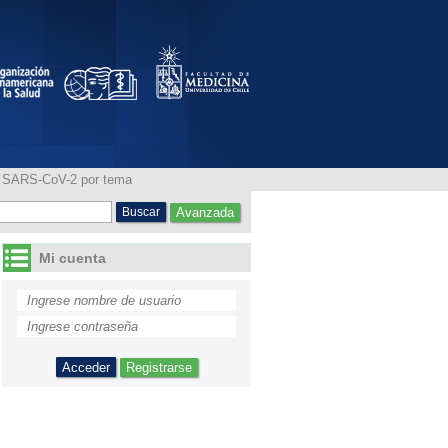
RS-CoV-2 por tema
ia SARS-CoV-2 por tema
Avanzada
Mi cuenta
Registrarse