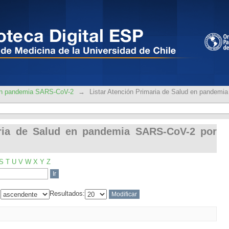
rimaria de Salud en pandemia SA
 en pandemia SARS-CoV-2
→
Listar Atención Primaria de Salud en pandem
aria de Salud en pandemia SARS-CoV-2 por
S
T
U
V
W
X
Y
Z
:
Resultados: