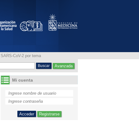
2 por tema "Diabetes
ia SARS-CoV-2 por tema
Avanzada
Mi cuenta
Registrarse