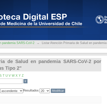
aria de Salud en pandemia SARS-CoV-
 en pandemia SARS-CoV-2
→
Listar Atención Primaria de Salud en pandem
aria de Salud en pandemia SARS-CoV-2 por
us Tipo 2"
S
T
U
V
W
X
Y
Z
:
Resultados: