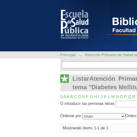
ListarAtención Prim
Mellitus Tipo 2"
Principal
→
Atención Primaria de Salud
ListarAtención Prim
tema "Diabetes Mellit
0-9
A
B
C
D
E
F
G
H
I
J
K
L
M
N
O
P
Q
R
O introducir las primeras letras:
Ordenar por:
Orden
Mostrando ítems 1-1 de 1