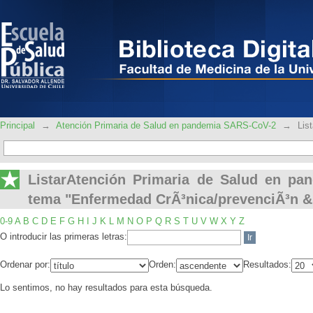
ListarAtención Primaria de Salud en
CrÃ³nica/prevenciÃ³n & control"
Principal
→
Atención Primaria de Salud en pandemia SARS-CoV-2
→
Lis
ListarAtención Primaria de Salud en p
tema "Enfermedad CrÃ³nica/prevenciÃ³n &
0-9
A
B
C
D
E
F
G
H
I
J
K
L
M
N
O
P
Q
R
S
T
U
V
W
X
Y
Z
O introducir las primeras letras:
Ordenar por:
Orden:
Resultados:
Lo sentimos, no hay resultados para esta búsqueda.