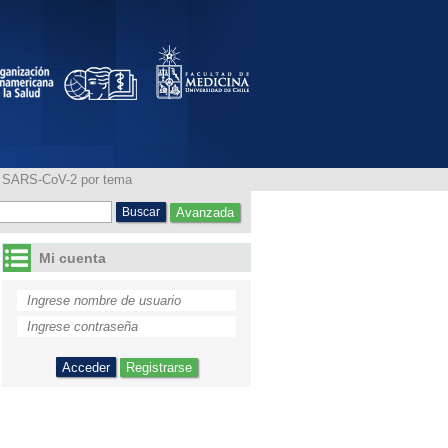
por tema "Estrategias
ia SARS-CoV-2 por tema
Avanzada
Mi cuenta
Registrarse