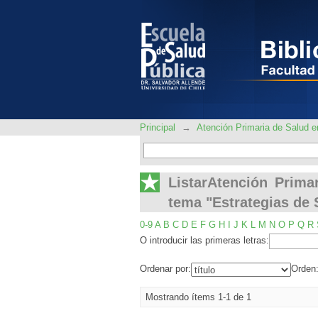
ListarAtención Prima
de Salud"
Principal
→
Atención Primaria de Salud
ListarAtención Prim
tema "Estrategias de 
0-9
A
B
C
D
E
F
G
H
I
J
K
L
M
N
O
P
Q
R
O introducir las primeras letras:
Ordenar por:
Orden
Mostrando ítems 1-1 de 1