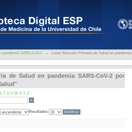
ria de Salud en pandemia SARS-CoV-2 
 en pandemia SARS-CoV-2
→
Listar Atención Primaria de Salud en pandem
aria de Salud en pandemia SARS-CoV-2 por
Salud"
S
T
U
V
W
X
Y
Z
:
Resultados: