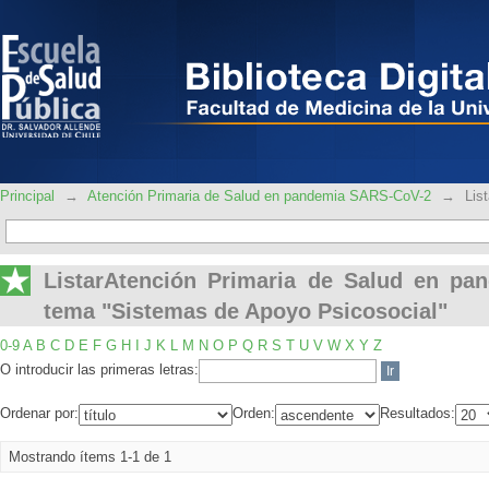
ListarAtención Primaria de Salud en 
Apoyo Psicosocial"
Principal
→
Atención Primaria de Salud en pandemia SARS-CoV-2
→
Lis
ListarAtención Primaria de Salud en p
tema "Sistemas de Apoyo Psicosocial"
0-9
A
B
C
D
E
F
G
H
I
J
K
L
M
N
O
P
Q
R
S
T
U
V
W
X
Y
Z
O introducir las primeras letras:
Ordenar por:
Orden:
Resultados:
Mostrando ítems 1-1 de 1