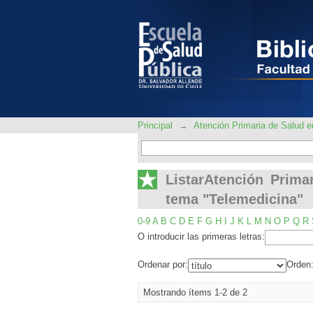
ListarAtención P
"Telemedicina"
Principal
→
Atención Primaria de Salud
ListarAtención Prim
tema "Telemedicina"
0-9
A
B
C
D
E
F
G
H
I
J
K
L
M
N
O
P
Q
R
O introducir las primeras letras:
Ordenar por:
Orden
Mostrando ítems 1-2 de 2