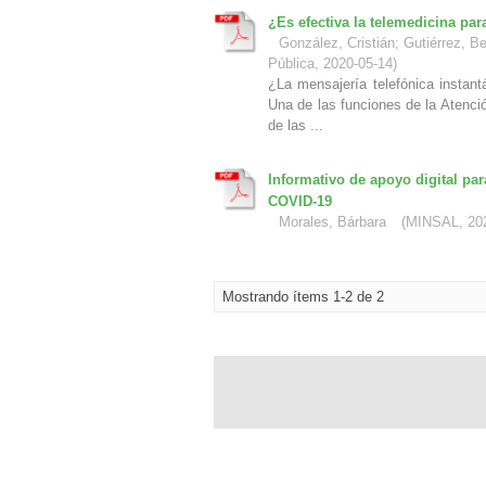
¿Es efectiva la telemedicina para
González, Cristián
;
Gutiérrez, B
Pública
,
2020-05-14
)
¿La mensajería telefónica instant
Una de las funciones de la Atenci
de las ...
Informativo de apoyo digital pa
COVID-19
Morales, Bárbara
(
MINSAL
,
20
Mostrando ítems 1-2 de 2