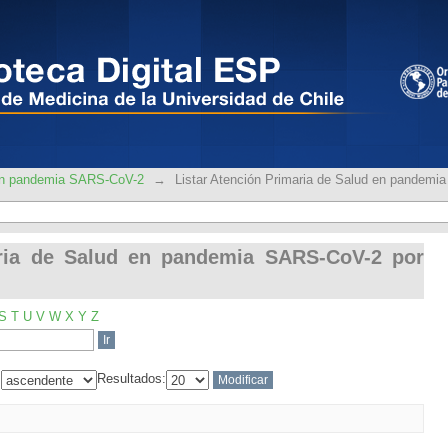
rimaria de Salud en pandemia SA
 en pandemia SARS-CoV-2
→
Listar Atención Primaria de Salud en pandem
aria de Salud en pandemia SARS-CoV-2 por
S
T
U
V
W
X
Y
Z
:
Resultados: