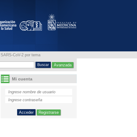
RS-CoV-2 por tema
ia SARS-CoV-2 por tema
Avanzada
Mi cuenta
Registrarse