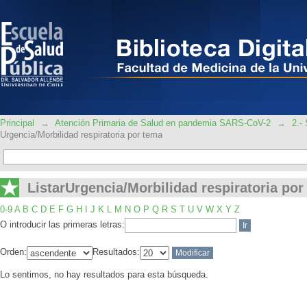
ListarUrgencia/Morbilidad respiratoria
Principal
→
Atención Primaria de Salud en pandemia SARS-CoV-2
→
2.-
Urgencia/Morbilidad respiratoria por tema
ListarUrgencia/Morbilidad respiratoria por
0-9
A
B
C
D
E
F
G
H
I
J
K
L
M
N
O
P
Q
R
S
T
U
V
W
X
Y
Z
O introducir las primeras letras:
Orden:
Resultados:
Lo sentimos, no hay resultados para esta búsqueda.