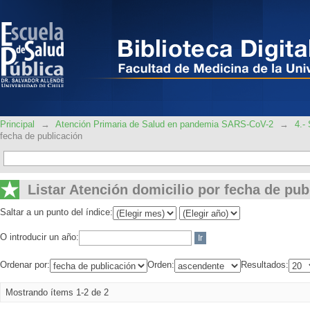
Listar Atención domicilio por fecha de
Principal
→
Atención Primaria de Salud en pandemia SARS-CoV-2
→
4.-
fecha de publicación
Listar Atención domicilio por fecha de pub
Saltar a un punto del índice:
O introducir un año:
Ordenar por:
Orden:
Resultados:
Mostrando ítems 1-2 de 2