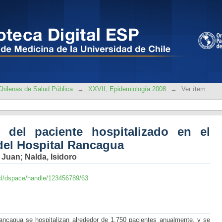
 del paciente hospitalizado en el ser
hilenas de Salud Pública
→
XXVII, Epidemiología 2008
→
Ver ítem
l del paciente hospitalizado en el
del Hospital Rancagua
, Juan
;
Nalda, Isidoro
le.cl/dspace/handle/123456789/63
Rancagua se hospitalizan alrededor de 1.750 pacientes anualmente, y se