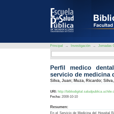
Perfil medico dental
Hospital Rancagua
Principal
→
Investigación
→
Jornadas C
Perfil medico denta
servicio de medicina 
Silva, Juan
;
Muza, Ricardo
;
Silva
URI:
http://bibliodigital.saludpublica.uchi
Fecha:
2008-10-10
Resumen:
En el Servicio de Medicina del Hospital 