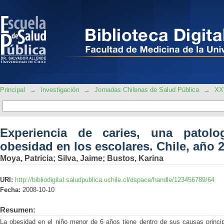
Experiencia de caries, una patología
Chile, año 2008.
Principal
→
Investigación
→
Jornadas Chilenas de Salud Pública
→
XXV
Experiencia de caries, una patolo
obesidad en los escolares. Chile, año 
Moya, Patricia
;
Silva, Jaime
;
Bustos, Karina
URI:
http://bibliodigital.saludpublica.uchile.cl/dspace/handle/123456789/64
Fecha:
2008-10-10
Resumen:
La obesidad en el niño menor de 6 años tiene dentro de sus causas princip