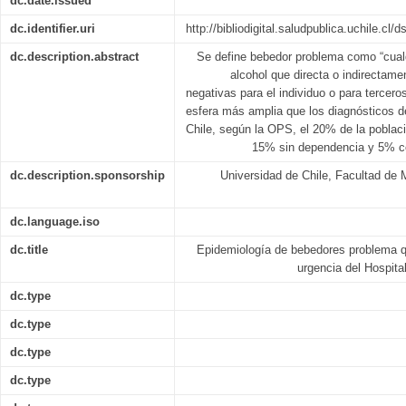
dc.date.issued
dc.identifier.uri
http://bibliodigital.saludpublica.uchile.c
dc.description.abstract
Se define bebedor problema como “cualq
alcohol que directa o indirectam
negativas para el individuo o para tercero
esfera más amplia que los diagnósticos 
Chile, según la OPS, el 20% de la poblaci
15% sin dependencia y 5% co
dc.description.sponsorship
Universidad de Chile, Facultad de 
dc.language.iso
dc.title
Epidemiología de bebedores problema qu
urgencia del Hospital
dc.type
dc.type
dc.type
dc.type