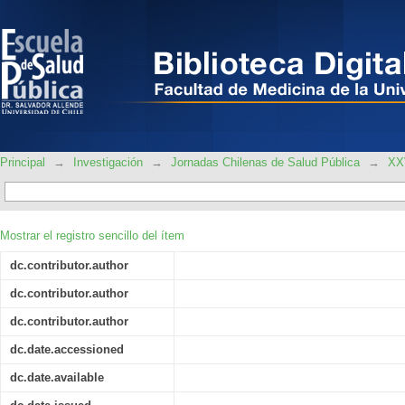
Epidemiología de bebedores problema 
Hospital Psiquiátrico Philippe Pinel
Principal
→
Investigación
→
Jornadas Chilenas de Salud Pública
→
XXV
Mostrar el registro sencillo del ítem
dc.contributor.author
dc.contributor.author
dc.contributor.author
dc.date.accessioned
dc.date.available